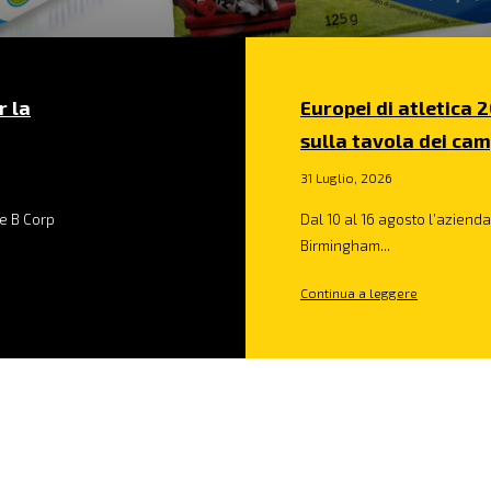
r la
Europei di atletica 2
sulla tavola dei cam
31 Luglio, 2026
e B Corp
Dal 10 al 16 agosto l’azienda 
Birmingham...
Continua a leggere