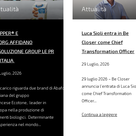
tualità
Attualità
PPER® E
Luca Sioli entra in Be
ORG AFFIDANO
Closer come Chief
SOLUZIONE GROUP LE PR
Transformation Officer
 ITALIA
29 Luglio, 2026
Luglio, 2026
29 luglio 2026 – Be Closer
annuncia l’entrata di Luca Sio
ncarico riguarda due brand di Abafoods, filiale
come Chief Transformation
liana del gruppo
Officer...
ncese Ecotone, leader in
opa nella produzione di
Continua a leggere
menti biologici. Determinante
sperienza nel mondo...