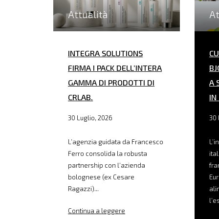
Attualità
At
INTEGRA SOLUTIONS
CU
FIRMA I PACK DELL’INTERA
BJ
GAMMA DI PRODOTTI DI
A 
CRLAB.
IN
30 Luglio, 2026
30 
L’agenzia guidata da Francesco
L’i
Ferro consolida la robusta
ita
partnership con l’azienda
fra
bolognese (ex Cesare
Eur
Ragazzi)...
ali
l’e
Continua a leggere