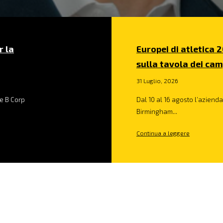
r la
Europei di atletica 2
sulla tavola dei cam
31 Luglio, 2026
e B Corp
Dal 10 al 16 agosto l’azienda 
Birmingham...
Continua a leggere