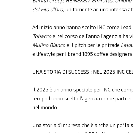
Barilla Group, HEINEKEN, Emirates, Unione 
del Filo d’Oro
,
unitamente ad una intensa att
Ad inizio anno hanno scelto INC come Lea
Tobacco
e nel corso dell’anno l’agenzia ha v
Mulino Bianco
e il pitch per le pr trade
Lava
e lifestyle per i brand 1895 coffee designer
UNA STORIA DI SUCCESSI: NEL 2025 INC CE
Il 2025 è un anno speciale per INC che com
tempo hanno scelto l’agenzia come partner
nel mondo
.
Una storia d’impresa che è anche un po'
la 