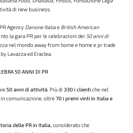
Italiana Food, UnaItalia, Findus, Fondazione Lega
ività di new business.
d PR Agency
Danone Italia
e
British American
into la gara PR per le celebrazioni dei
50 anni di
zza
nel mondo away from home e home e pr trade
s by Lavazza ed Eraclea.
LEBRA 50 ANNI DI PR
pie
50 anni di attività
. Più di
330 i clienti
che nel
 in comunicazione, oltre
70 i premi vinti in Italia e
storia delle PR in Italia,
considerato che