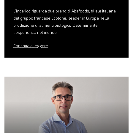
L’incarico riguarda due brand di Abafoods, filiale italiana
del gruppo francese Ecotone, leader in Europa nella
produzione di alimenti biologici. Determinante
l’esperienza nel mondo...
Continua a leggere