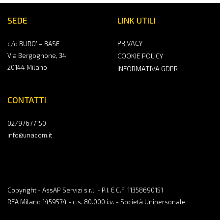
SEDE
LINK UTILI
PRIVACY
c/o BURO’ – BASE
Via Bergognone, 34
COOKIE POLICY
20144 Milano
INFORMATIVA GDPR
CONTATTI
02/97677150
info@unacom.it
Copyright - AssAP Servizi s.r.l. - P.I. E C.F. 11358690151
REA Milano 1459574 - c.s. 80.000 i.v. - Società Unipersonale