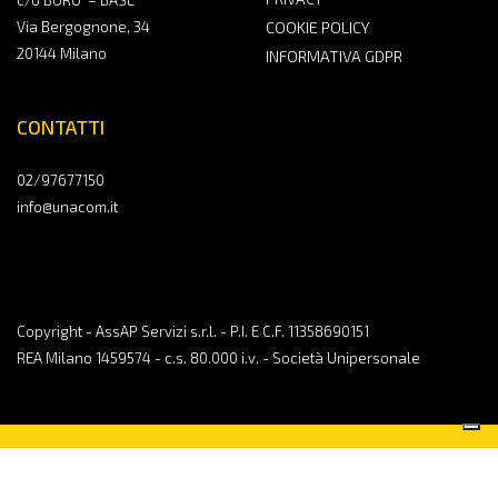
c/o BURO’ – BASE
Via Bergognone, 34
COOKIE POLICY
20144 Milano
INFORMATIVA GDPR
CONTATTI
02/97677150
info@unacom.it
Copyright - AssAP Servizi s.r.l. - P.I. E C.F. 11358690151
REA Milano 1459574 - c.s. 80.000 i.v. - Società Unipersonale
CONTATTACI