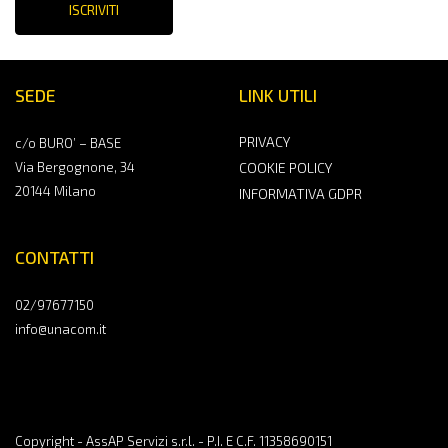
ISCRIVITI
SEDE
LINK UTILI
PRIVACY
c/o BURO’ – BASE
Via Bergognone, 34
COOKIE POLICY
20144 Milano
INFORMATIVA GDPR
CONTATTI
02/97677150
info@unacom.it
Copyright - AssAP Servizi s.r.l. - P.I. E C.F. 11358690151