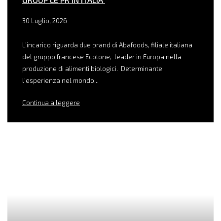
30 Luglio, 2026
L’incarico riguarda due brand di Abafoods, filiale italiana
del gruppo francese Ecotone, leader in Europa nella
produzione di alimenti biologici. Determinante
l’esperienza nel mondo...
Continua a leggere