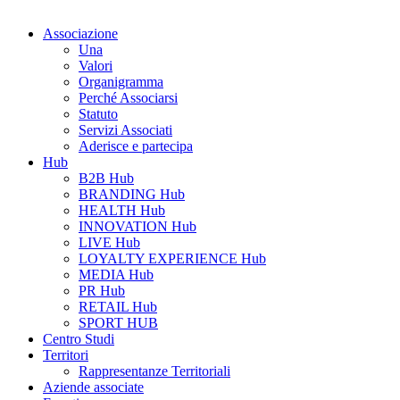
Associazione
Una
Valori
Organigramma
Perché Associarsi
Statuto
Servizi Associati
Aderisce e partecipa
Hub
B2B Hub
BRANDING Hub
HEALTH Hub
INNOVATION Hub
LIVE Hub
LOYALTY EXPERIENCE Hub
MEDIA Hub
PR Hub
RETAIL Hub
SPORT HUB
Centro Studi
Territori
Rappresentanze Territoriali
Aziende associate