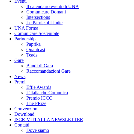
Eventi
Il calendario eventi di UNA
Comunicare Domani
Intersections
Le Parole al Limite
UNA Forma
Comunicare Sostenibile
Partnership
Paprika
Quantcast
Teads
Gare
Bandi di Gara
Raccomandazioni Gare
News
Premi
Effie Awards
L'Italia che Comunica
Premio ICCO
The PRize
Convenzioni
Download
ISCRIVITI ALLA NEWSLETTER
Contatti
Dove siamo