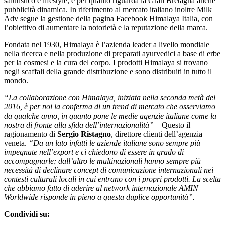
salutistico e lifestyle, e per quanto riguarda la Gran Bretagna anche
pubblicità dinamica. In riferimento al mercato italiano inoltre Milk
Adv segue la gestione della pagina Facebook Himalaya Italia, con
l’obiettivo di aumentare la notorietà e la reputazione della marca.
Fondata nel 1930, Himalaya è l’azienda leader a livello mondiale
nella ricerca e nella produzione di preparati ayurvedici a base di erbe
per la cosmesi e la cura del corpo. I prodotti Himalaya si trovano
negli scaffali della grande distribuzione e sono distribuiti in tutto il
mondo.
“La collaborazione con Himalaya, iniziata nella seconda metà del
2016, è per noi la conferma di un trend di mercato che osserviamo
da qualche anno, in quanto pone le medie agenzie italiane come la
nostra di fronte alla sfida dell’internazionalità”
– Questo il
ragionamento di
Sergio
Ristagno
, direttore clienti dell’agenzia
veneta.
“Da un lato infatti le aziende italiane sono sempre più
impegnate nell’export e ci chiedono di essere in grado di
accompagnarle; dall’altro le multinazionali hanno sempre più
necessità di declinare concept di comunicazione internazionali nei
contesti culturali locali in cui entrano con i propri prodotti. La scelta
che abbiamo fatto di aderire al network internazionale AMIN
Worldwide risponde in pieno a questa duplice opportunità”.
Condividi su: