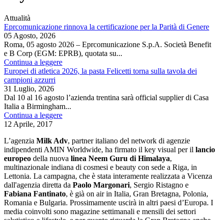
Attualità
Eprcomunicazione rinnova la certificazione per la Parità di Genere
05 Agosto, 2026
Roma, 05 agosto 2026 – Eprcomunicazione S.p.A. Società Benefit
e B Corp (EGM: EPRB), quotata su...
Continua a leggere
Europei di atletica 2026, la pasta Felicetti torna sulla tavola dei
campioni azzurri
31 Luglio, 2026
Dal 10 al 16 agosto l’azienda trentina sarà official supplier di Casa
Italia a Birmingham...
Continua a leggere
12 Aprile, 2017
L’agenzia
Milk Adv
, partner italiano del network di agenzie
indipendenti AMIN Worldwide, ha firmato il key visual per il
lancio
europeo
della nuova
linea Neem Guru di Himalaya
,
multinazionale indiana di cosmesi e beauty con sede a Riga, in
Lettonia. La campagna, che è stata interamente realizzata a Vicenza
dall'agenzia diretta da
Paolo Margonari
, Sergio Ristagno e
Fabiana Fantinato
, è già on air in Italia, Gran Bretagna, Polonia,
Romania e Bulgaria. Prossimamente uscirà in altri paesi d’Europa. I
media coinvolti sono magazine settimanali e mensili dei settori