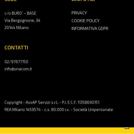
PRIVACY
c/o BURO’ – BASE
Via Bergognone, 34
COOKIE POLICY
20144 Milano
INFORMATIVA GDPR
CONTATTI
02/97677150
info@unacom.it
Copyright - AssAP Servizi s.r.l. - P.I. E C.F. 11358690151
REA Milano 1459574 - c.s. 80.000 i.v. - Società Unipersonale