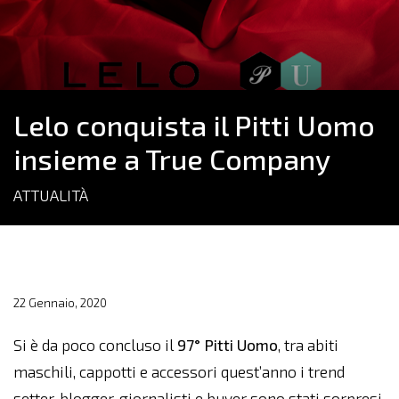
Lelo conquista il Pitti Uomo
insieme a True Company
ATTUALITÀ
22 Gennaio, 2020
Si è da poco concluso il
97° Pitti Uomo
, tra abiti
maschili, cappotti e accessori quest’anno i trend
setter, blogger, giornalisti e buyer sono stati sorpresi