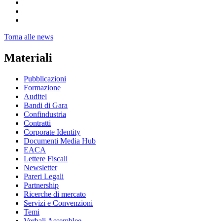
Torna alle news
Materiali
Pubblicazioni
Formazione
Auditel
Bandi di Gara
Confindustria
Contratti
Corporate Identity
Documenti Media Hub
EACA
Lettere Fiscali
Newsletter
Pareri Legali
Partnership
Ricerche di mercato
Servizi e Convenzioni
Temi
Verbali Assemblee