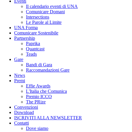
Eventi
Il calendario eventi di UNA
Comunicare Domani
Intersections
Le Parole al Limite
UNA Forma
Comunicare Sostenibile
Partnership
Paprika
Quantcast
Teads
Gare
Bandi di Gara
Raccomandazioni Gare
News
Premi
Effie Awards
L'Italia che Comunica
Premio ICCO
The PRize
Convenzioni
Download
ISCRIVITI ALLA NEWSLETTER
Contatti
Dove siamo