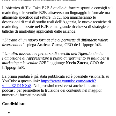
L’obiettivo di Tiki Taka B2B è quello di fornire spunti e consigli sul
marketing e le vendite B2B attraverso un linguaggio informale ma
altamente specifico sul settore, in cui non mancheranno le
descrizioni di casi di studio reali dell’Agenzia, le nuove tecniche di
marketing utilizzate nel B2B e una grande ricchezza di strategie e
tattiche di marketing applicabili dalle aziende.
“Si tratta di un nuovo format che ci permette di diffondere valore
divertendoci”
spiega
Andrea
Zucca
, CEO de L’Ippogrifo®.
“Un altro tassello nel percorso di crescita dell’Agenzia che ha
l’ambizione di rappresentare il punto di riferimento in Italia per il
marketing e le vendite B2B”
aggiunge
Nevio Zucca
, COO de
L’Ippogrifo®.
La prima puntata è già stata pubblicata ed è possibile visionarla su
YouTube a questo link:
https://www.youtube.com/watch?
v=hlaEZD1NXr8
. Nei prossimi mesi verrà anche lanciato un
podcast, per permettere la fruizione dei contenuti nel maggior
numero di formati possibili.
Condividi su: