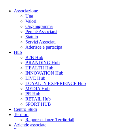
Associazione
Una
Valori
Organigramma
Perché Associarsi
Statuto
Servizi Associati
Aderisce e partecipa
Hub
B2B Hub
BRANDING Hub
HEALTH Hub
INNOVATION Hub
LIVE Hub
LOYALTY EXPERIENCE Hub
MEDIA Hub
PR Hub
RETAIL Hub
SPORT HUB
Centro Studi
Territori
Rappresentanze Territoriali
Aziende associate