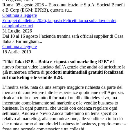
Roma, 05 agosto 2026 – Eprcomunicazione S.p.A. Società Benefit
e B Corp (EGM: EPRB), quotata su...
Continua a leggere
Europei di atletica 2026, la pasta Felicetti torna sulla tavola dei
campioni azzurri
31 Luglio, 2026
Dal 10 al 16 agosto l’azienda trentina sarà official supplier di Casa
Italia a Birmingham...
Continua a leggere
18 Aprile, 2019
“
Tiki Taka B2B
–
Botta e risposta sul marketing B2B
” è il
nuovo format video lanciato dall’Agenzia che andrà ad arricchire la
già numerosa offerta di
prodotti multimediali gratuiti focalizzati
sul marketing e le vendite B2B
.
L’inedita serie, nata da una sempre maggiore richiesta da parte del
mercato di condividere tutte le esperienze quotidiane dell’Agenzia,
ricalca in tutto e per tutto il format di un dibattito televisivo, ma
incentrato completamente sul marketing e le vendite business to
business. In ogni puntata, che uscirà con cadenza regolare ogni
settimana, Andrea e Nevio Zucca tratteranno un tema specifico
relativo al marketing, alla comunicazione, alle vendite e a tutto ciò
che ruota attorno al mondo del business to business, proprio come se
fosse una normale conversazione tra colleghi.