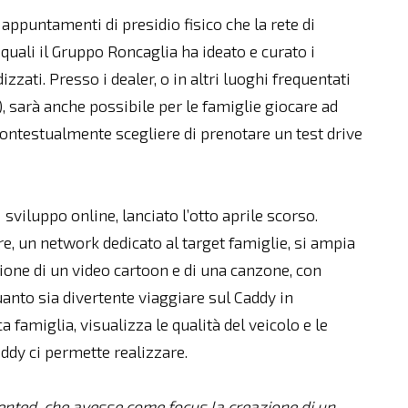
appuntamenti di presidio fisico che la rete di
i quali il Gruppo Roncaglia ha ideato e curato i
zzati. Presso i dealer, o in altri luoghi frequentati
), sarà anche possibile per le famiglie giocare ad
 contestualmente scegliere di prenotare un test drive
sviluppo online, lanciato l’otto aprile scorso.
e, un network dedicato al target famiglie, si ampia
azione di un video cartoon e di una canzone, con
anto sia divertente viaggiare sul Caddy in
famiglia, visualizza le qualità del veicolo e le
addy ci permette realizzare.
ented, che avesse come focus la creazione di un