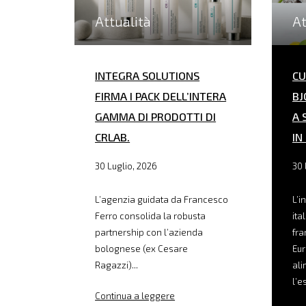
Attualità
At
INTEGRA SOLUTIONS
CU
FIRMA I PACK DELL’INTERA
BJ
GAMMA DI PRODOTTI DI
A 
CRLAB.
IN
30 Luglio, 2026
30 
L’agenzia guidata da Francesco
L’i
Ferro consolida la robusta
ita
partnership con l’azienda
fra
bolognese (ex Cesare
Eur
Ragazzi)...
ali
l’e
Continua a leggere