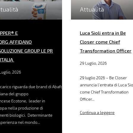
tualità
Attualità
PPER® E
Luca Sioli entra in Be
ORG AFFIDANO
Closer come Chief
SOLUZIONE GROUP LE PR
Transformation Officer
 ITALIA
29 Luglio, 2026
Luglio, 2026
29 luglio 2026 – Be Closer
annuncia l’entrata di Luca Sio
ncarico riguarda due brand di Abafoods, filiale
come Chief Transformation
liana del gruppo
Officer...
ncese Ecotone, leader in
opa nella produzione di
Continua a leggere
menti biologici. Determinante
sperienza nel mondo...