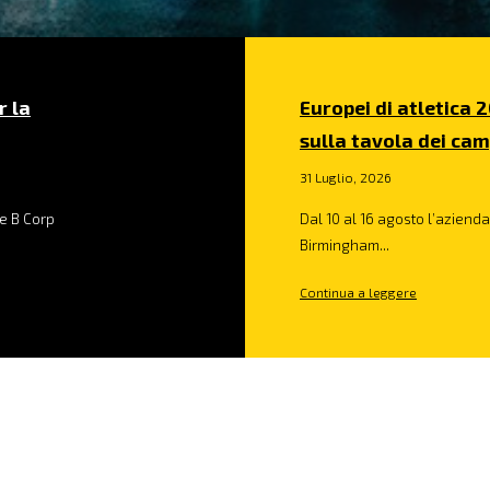
r la
Europei di atletica 2
sulla tavola dei cam
31 Luglio, 2026
e B Corp
Dal 10 al 16 agosto l’azienda 
Birmingham...
Continua a leggere