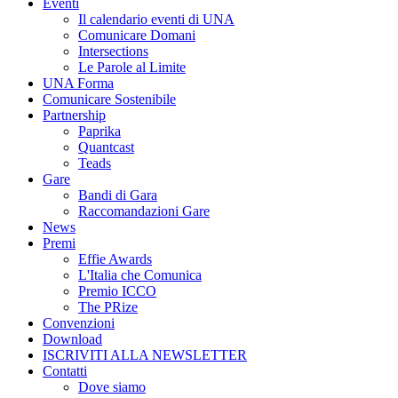
Eventi
Il calendario eventi di UNA
Comunicare Domani
Intersections
Le Parole al Limite
UNA Forma
Comunicare Sostenibile
Partnership
Paprika
Quantcast
Teads
Gare
Bandi di Gara
Raccomandazioni Gare
News
Premi
Effie Awards
L'Italia che Comunica
Premio ICCO
The PRize
Convenzioni
Download
ISCRIVITI ALLA NEWSLETTER
Contatti
Dove siamo