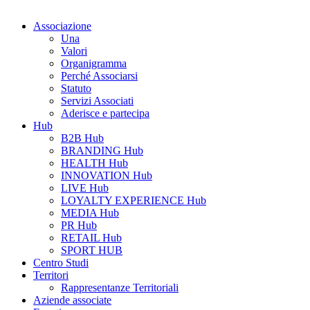
Associazione
Una
Valori
Organigramma
Perché Associarsi
Statuto
Servizi Associati
Aderisce e partecipa
Hub
B2B Hub
BRANDING Hub
HEALTH Hub
INNOVATION Hub
LIVE Hub
LOYALTY EXPERIENCE Hub
MEDIA Hub
PR Hub
RETAIL Hub
SPORT HUB
Centro Studi
Territori
Rappresentanze Territoriali
Aziende associate