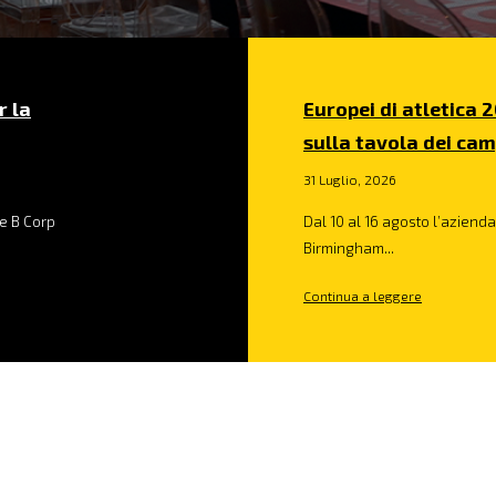
r la
Europei di atletica 2
sulla tavola dei cam
31 Luglio, 2026
e B Corp
Dal 10 al 16 agosto l’azienda 
Birmingham...
Continua a leggere