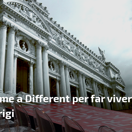
eme a Different per far vive
rigi