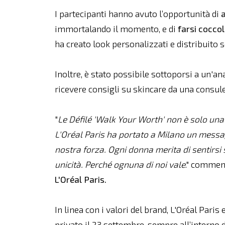
I partecipanti hanno avuto l’opportunità di
a
immortalando il momento, e di
farsi cocco
ha creato look personalizzati e distribuito s
Inoltre, è stato possibile sottoporsi a un'ana
ricevere consigli su skincare da una consul
"
Le Défilé 'Walk Your Worth' non è solo una 
L'Oréal Paris ha portato a Milano un messaggi
nostra forza. Ogni donna merita di sentirsi 
unicità. Perché ognuna di noi vale
." comme
L'Oréal Paris.
In linea con i valori del brand, L'Oréal Pari
privato il 23 settembre, sempre all’interno d