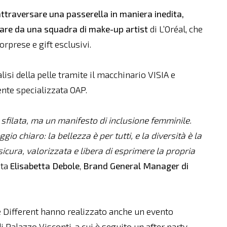
ttraversare una passerella in maniera inedita,
lare da una squadra di make-up artist
di L’Oréal, che
orprese e gift esclusivi.
lisi della pelle tramite il macchinario VISIA e
ente specializzata OAP.
sfilata, ma un manifesto di inclusione femminile.
o chiaro: la bellezza è per tutti, e la diversità è la
sicura, valorizzata e libera di esprimere la propria
nta
Elisabetta Debole
,
Brand General Manager di
s e Different hanno realizzato anche un evento
i Palazzo Visconti, a cui è seguito un after party