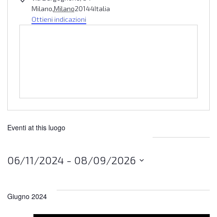
Milano
,
Milano
20144
Italia
Ottieni indicazioni
Eventi at this luogo
06/11/2024
 - 
08/09/2026
Seleziona
la
data.
Giugno 2024