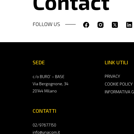
Contact
FOLLOW US
SEDE
LINK UTILI
PRIVACY
c/o BURO’ – BASE
Via Bergognone, 34
COOKIE POLICY
20144 Milano
INFORMATIVA 
CONTATTI
02/97677150
info@unacom.it