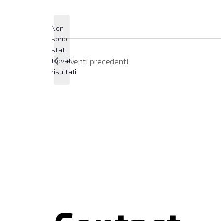
Seleziona
la
data.
Non
sono
stati
Notice
trovati
Eventi
precedenti
risultati.