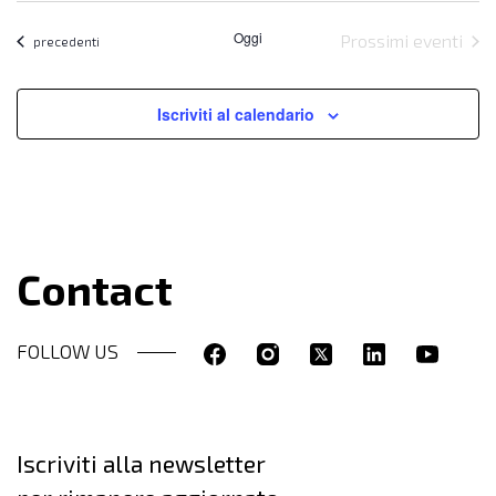
la
Oggi
Prossimi eventi
data.
Eventi
precedenti
Iscriviti al calendario
Contact
FOLLOW US
Iscriviti alla newsletter