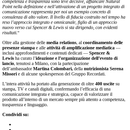
competenza e trasparenza sono leve decisive, affiancar
e Natural
Point nella definizione e nell’attivazione di un progetto integrato di
comunicazione rappresenta per noi un esempio concreto di
consulenza di alto valore. Il livello di fiducia costruito nel tempo ha
reso l’approccio integrato e omnicanale, figlio di un approccio
nuovo verso cui Spencer & Lewis si sta dirigendo, con evidenti
risultati.
“
Oltre alla gestione delle
media relations
, al
coordinamento delle
presenze stampa
e alle
attività di amplificazione mediatica
—
inclusi approfondimenti e contenuti dedicati —
Spencer &
Lewis
ha curato l’
ideazione e l’organizzazione dell’evento di
lancio
, tenutosi a Milano, con la partecipazione
dell’ambassador
Martina Colombari,
della
nutrizionista Serena
Missori
e di alcune spokesperson del Gruppo Recordati.
L’intera attività ha portato alla generazione di oltre
400 uscite
su
stampa, TV e canali digitali, confermando l’efficacia di una
comunicazione integrata e strategica, capace di valorizzare il
prodotto all’interno di un mercato sempre più attento a competenza,
trasparenza e linguaggio.
Condividi su: