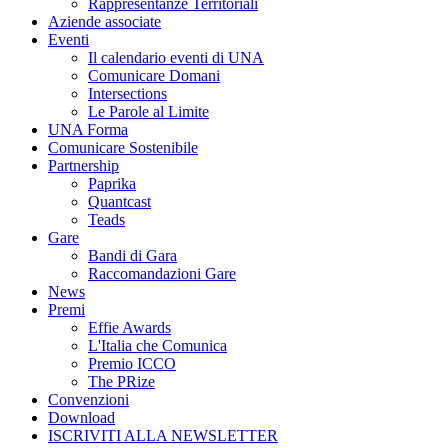
Rappresentanze Territoriali
Aziende associate
Eventi
Il calendario eventi di UNA
Comunicare Domani
Intersections
Le Parole al Limite
UNA Forma
Comunicare Sostenibile
Partnership
Paprika
Quantcast
Teads
Gare
Bandi di Gara
Raccomandazioni Gare
News
Premi
Effie Awards
L'Italia che Comunica
Premio ICCO
The PRize
Convenzioni
Download
ISCRIVITI ALLA NEWSLETTER