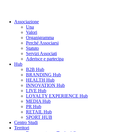
Associazione
Una
Valori
Organigramma
Perché Associarsi
Statuto
Servizi Associati
Aderisce e partecipa
Hub
B2B Hub
BRANDING Hub
HEALTH Hub
INNOVATION Hub
LIVE Hub
LOYALTY EXPERIENCE Hub
MEDIA Hub
PR Hub
RETAIL Hub
SPORT HUB
Centro Studi
Territori