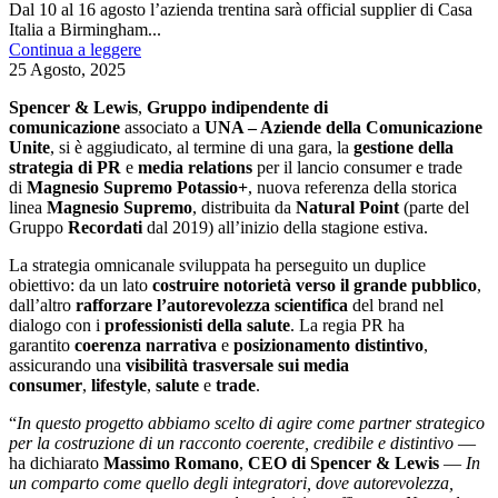
Dal 10 al 16 agosto l’azienda trentina sarà official supplier di Casa
Italia a Birmingham...
Continua a leggere
25 Agosto, 2025
Spencer & Lewis
,
Gruppo indipendente di
comunicazione
associato a
UNA – Aziende della Comunicazione
Unite
, si è aggiudicato, al termine di una gara, la
gestione della
strategia di PR
e
media relations
per il lancio consumer e trade
di
Magnesio Supremo Potassio+
, nuova referenza della storica
linea
Magnesio Supremo
, distribuita da
Natural Point
(parte del
Gruppo
Recordati
dal 2019) all’inizio della stagione estiva.
La strategia omnicanale sviluppata ha perseguito un duplice
obiettivo: da un lato
costruire notorietà verso il grande pubblico
,
dall’altro
rafforzare l’autorevolezza scientifica
del brand nel
dialogo con i
professionisti della salute
. La regia PR ha
garantito
coerenza narrativa
e
posizionamento distintivo
,
assicurando una
visibilità trasversale sui media
consumer
,
lifestyle
,
salute
e
trade
.
“
In questo progetto abbiamo scelto di agire come partner strategico
per la costruzione di un racconto coerente, credibile e distintivo
—
ha dichiarato
Massimo Romano
,
CEO di Spencer & Lewis
—
In
un comparto come quello degli integratori, dove autorevolezza,