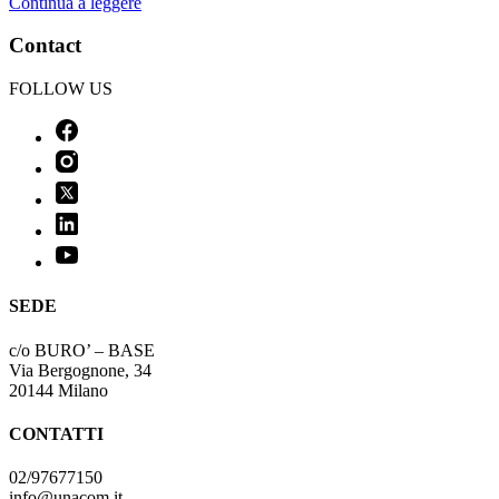
Continua a leggere
Contact
FOLLOW US
SEDE
c/o BURO’ – BASE
Via Bergognone, 34
20144 Milano
CONTATTI
02/97677150
info@unacom.it