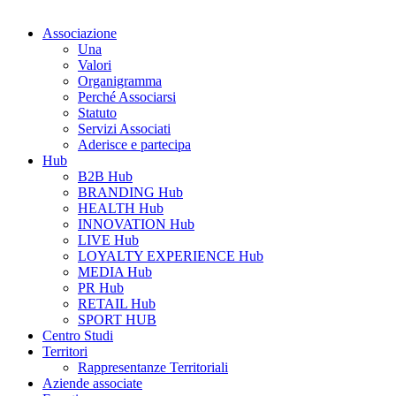
Associazione
Una
Valori
Organigramma
Perché Associarsi
Statuto
Servizi Associati
Aderisce e partecipa
Hub
B2B Hub
BRANDING Hub
HEALTH Hub
INNOVATION Hub
LIVE Hub
LOYALTY EXPERIENCE Hub
MEDIA Hub
PR Hub
RETAIL Hub
SPORT HUB
Centro Studi
Territori
Rappresentanze Territoriali
Aziende associate