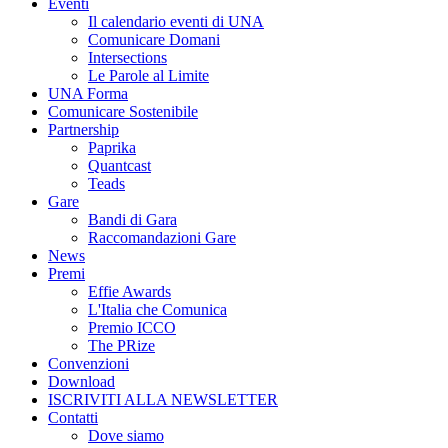
Eventi
Il calendario eventi di UNA
Comunicare Domani
Intersections
Le Parole al Limite
UNA Forma
Comunicare Sostenibile
Partnership
Paprika
Quantcast
Teads
Gare
Bandi di Gara
Raccomandazioni Gare
News
Premi
Effie Awards
L'Italia che Comunica
Premio ICCO
The PRize
Convenzioni
Download
ISCRIVITI ALLA NEWSLETTER
Contatti
Dove siamo