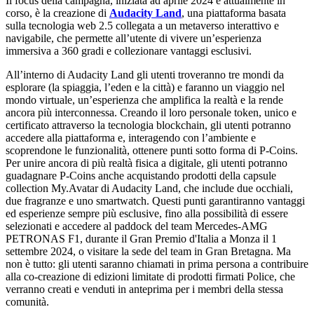
Il focus della campagna, iniziata ad aprile 2024 e attualmente in
corso, è la creazione di
Audacity Land
, una piattaforma basata
sulla tecnologia web 2.5 collegata a un metaverso interattivo e
navigabile, che permette all’utente di vivere un’esperienza
immersiva a 360 gradi e collezionare vantaggi esclusivi.
All’interno di Audacity Land gli utenti troveranno tre mondi da
esplorare (la spiaggia, l’eden e la città) e faranno un viaggio nel
mondo virtuale, un’esperienza che amplifica la realtà e la rende
ancora più interconnessa. Creando il loro personale token, unico e
certificato attraverso la tecnologia blockchain, gli utenti potranno
accedere alla piattaforma e, interagendo con l’ambiente e
scoprendone le funzionalità, ottenere punti sotto forma di P-Coins.
Per unire ancora di più realtà fisica a digitale, gli utenti potranno
guadagnare P-Coins anche acquistando prodotti della capsule
collection My.Avatar di Audacity Land, che include due occhiali,
due fragranze e uno smartwatch. Questi punti garantiranno vantaggi
ed esperienze sempre più esclusive, fino alla possibilità di essere
selezionati e accedere al paddock del team Mercedes-AMG
PETRONAS F1, durante il Gran Premio d'Italia a Monza il 1
settembre 2024, o visitare la sede del team in Gran Bretagna. Ma
non è tutto: gli utenti saranno chiamati in prima persona a contribuire
alla co-creazione di edizioni limitate di prodotti firmati Police, che
verranno creati e venduti in anteprima per i membri della stessa
comunità.