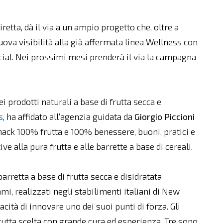
etta, dà il via a un ampio progetto che, oltre a
ova visibilità alla già affermata linea Wellness con
al. Nei prossimi mesi prenderà il via la campagna
ei prodotti naturali a base di frutta secca e
s
, ha affidato all’agenzia guidata da
Giorgio
Piccioni
 snack 100% frutta e 100% benessere, buoni, pratici e
e alla pura frutta e alle barrette a base di cereali.
arretta a base di frutta secca e disidratata
i, realizzati negli stabilimenti italiani di New
acità di innovare uno dei suoi punti di forza. Gli
rutta scelta con grande cura ed esperienza. Tre sono