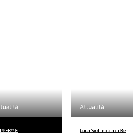
tualità
Attualità
PPER® E
Luca Sioli entra in Be