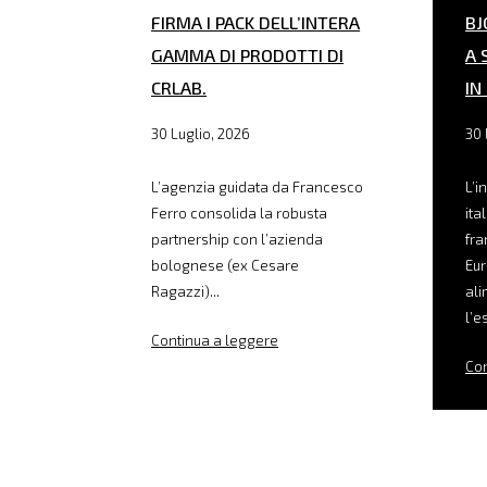
FIRMA I PACK DELL’INTERA
BJ
GAMMA DI PRODOTTI DI
A 
CRLAB.
IN
30 Luglio, 2026
30 
L’agenzia guidata da Francesco
L’i
Ferro consolida la robusta
ita
partnership con l’azienda
fra
bolognese (ex Cesare
Eur
Ragazzi)...
ali
l’e
Continua a leggere
Con