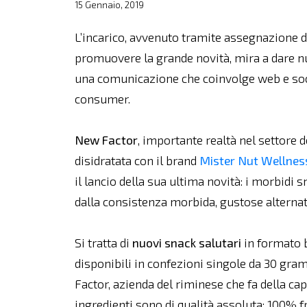
15 Gennaio, 2019
L’incarico, avvenuto tramite assegnazione dir
promuovere la grande novità, mira a dare nu
una comunicazione che coinvolge web e soci
consumer.
New Factor
, importante realtà nel settore d
disidratata con il brand
Mister Nut Wellnes
il lancio della sua ultima novità: i morbidi
dalla consistenza morbida, gustose alternativ
Si tratta di
nuovi snack salutari
in formato b
disponibili in confezioni singole da 30 gramm
Factor, azienda del riminese che fa della cap
ingredienti sono di qualità assoluta: 100% f