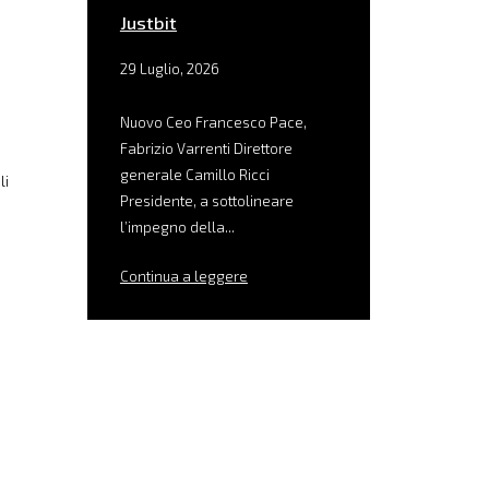
Justbit
29 Luglio, 2026
Nuovo Ceo Francesco Pace,
Fabrizio Varrenti Direttore
generale Camillo Ricci
li
Presidente, a sottolineare
l’impegno della...
Continua a leggere