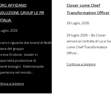
ORG AFFIDANO
Closer come Chief
SOLUZIONE GROUP LE PR
Transformation Officer
 ITALIA
29 Luglio, 2026
Luglio, 2026
29 luglio 2026 – Be Closer
annuncia l’entrata di Luca Sio
ncarico riguarda due brand di Abafoods, filiale
come Chief Transformation
liana del gruppo
Officer...
ncese Ecotone, leader in
opa nella produzione di
Continua a leggere
menti biologici. Determinante
sperienza nel mondo...
tinua a leggere