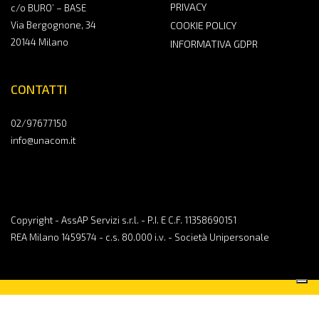
PRIVACY
c/o BURO’ – BASE
Via Bergognone, 34
COOKIE POLICY
20144 Milano
INFORMATIVA GDPR
CONTATTI
02/97677150
info@unacom.it
Copyright - AssAP Servizi s.r.l. - P.I. E C.F. 11358690151
REA Milano 1459574 - c.s. 80.000 i.v. - Società Unipersonale
CONTATTACI