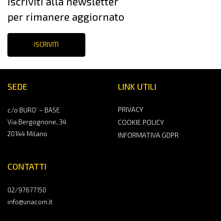
Iscriviti alla newsletter
per rimanere aggiornato
ISCRIVITI
SEDE
LINK UTILI
PRIVACY
c/o BURO’ – BASE
Via Bergognone, 34
COOKIE POLICY
20144 Milano
INFORMATIVA GDPR
CONTATTI
02/97677150
info@unacom.it