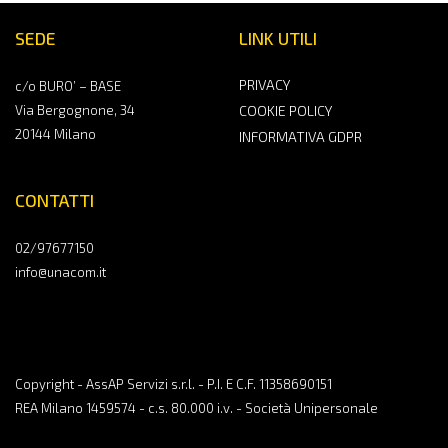
SEDE
LINK UTILI
PRIVACY
c/o BURO’ – BASE
Via Bergognone, 34
COOKIE POLICY
20144 Milano
INFORMATIVA GDPR
CONTATTI
02/97677150
info@unacom.it
Copyright - AssAP Servizi s.r.l. - P.I. E C.F. 11358690151
REA Milano 1459574 - c.s. 80.000 i.v. - Società Unipersonale