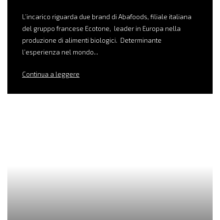
L’incarico riguarda due brand di Abafoods, filiale italiana
del gruppo francese Ecotone, leader in Europa nella
produzione di alimenti biologici. Determinante
l’esperienza nel mondo...
Continua a leggere