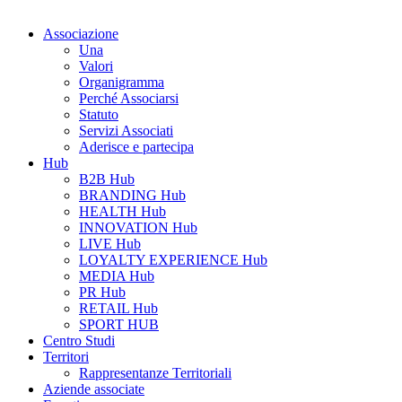
Associazione
Una
Valori
Organigramma
Perché Associarsi
Statuto
Servizi Associati
Aderisce e partecipa
Hub
B2B Hub
BRANDING Hub
HEALTH Hub
INNOVATION Hub
LIVE Hub
LOYALTY EXPERIENCE Hub
MEDIA Hub
PR Hub
RETAIL Hub
SPORT HUB
Centro Studi
Territori
Rappresentanze Territoriali
Aziende associate