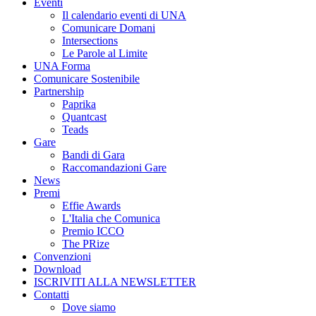
Eventi
Il calendario eventi di UNA
Comunicare Domani
Intersections
Le Parole al Limite
UNA Forma
Comunicare Sostenibile
Partnership
Paprika
Quantcast
Teads
Gare
Bandi di Gara
Raccomandazioni Gare
News
Premi
Effie Awards
L'Italia che Comunica
Premio ICCO
The PRize
Convenzioni
Download
ISCRIVITI ALLA NEWSLETTER
Contatti
Dove siamo