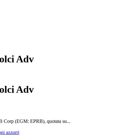
olci Adv
olci Adv
 B Corp (EGM: EPRB), quotata su...
oni azzurri