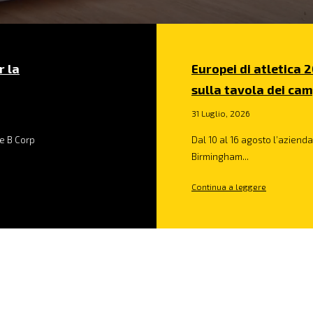
r la
Europei di atletica 2
sulla tavola dei cam
31 Luglio, 2026
e B Corp
Dal 10 al 16 agosto l’azienda 
Birmingham...
Continua a leggere