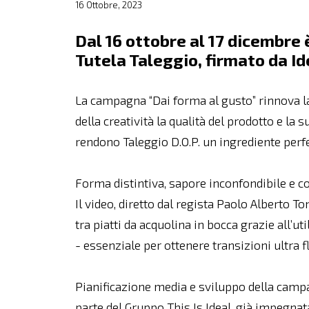
16 Ottobre, 2023
Dal 16 ottobre al 17 dicembre 
Tutela Taleggio, firmato da Id
La campagna “Dai forma al gusto” rinnova 
della creatività la qualità del prodotto e la s
rendono Taleggio D.O.P. un ingrediente perf
Forma distintiva, sapore inconfondibile e con
Il video, diretto dal regista Paolo Alberto 
tra piatti da acquolina in bocca grazie all’ut
- essenziale per ottenere transizioni ultra 
Pianificazione media e sviluppo della campa
parte del Gruppo This Is Ideal, già impegnata 