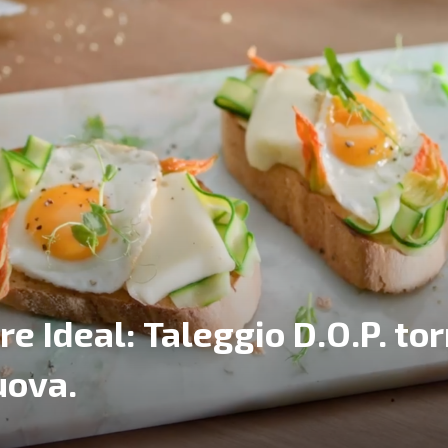
e Ideal: Taleggio D.O.P. tor
uova.