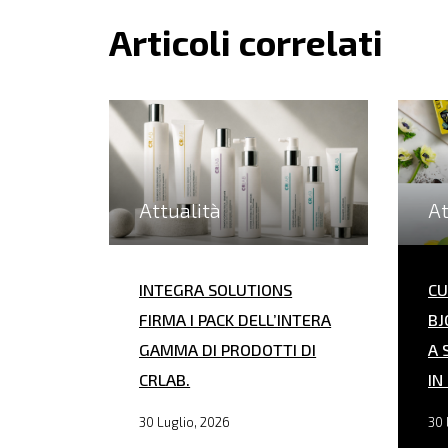
Articoli correlati
Attualità
At
INTEGRA SOLUTIONS
CU
FIRMA I PACK DELL’INTERA
BJ
GAMMA DI PRODOTTI DI
A 
CRLAB.
IN
30 Luglio, 2026
30 