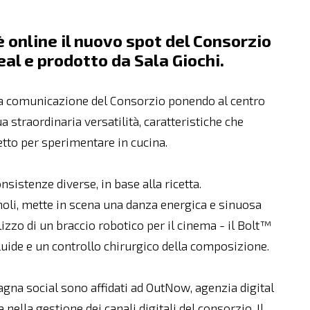
è online il nuovo spot del Consorzio
eal e prodotto da Sala Giochi.
la comunicazione del Consorzio ponendo al centro
ua straordinaria versatilità, caratteristiche che
etto per sperimentare in cucina.
sistenze diverse, in base alla ricetta.
Tonoli, mette in scena una danza energica e sinuosa
ilizzo di un braccio robotico per il cinema - il Bolt™
fluide e un controllo chirurgico della composizione.
gna social sono affidati ad OutNow, agenzia digital
nella gestione dei canali digitali del consorzio. Il