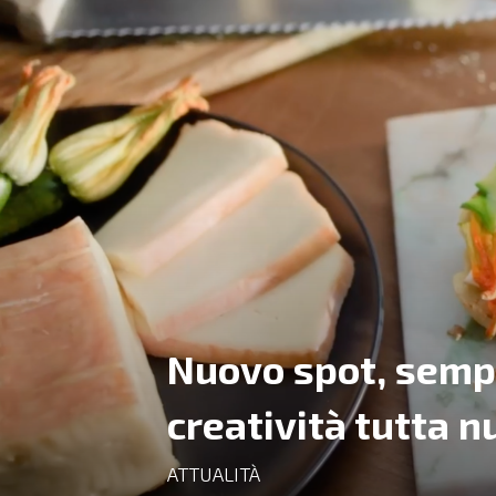
Nuovo spot, sempr
creatività tutta n
ATTUALITÀ