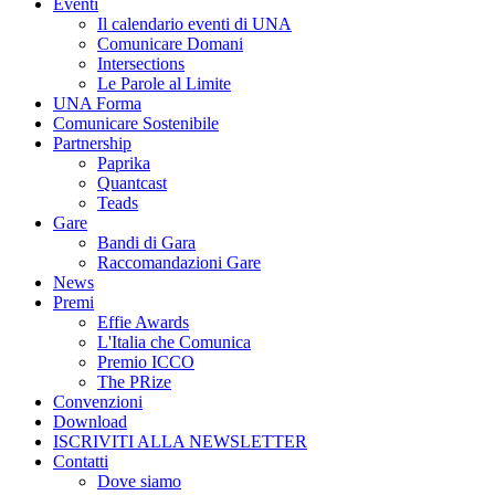
Eventi
Il calendario eventi di UNA
Comunicare Domani
Intersections
Le Parole al Limite
UNA Forma
Comunicare Sostenibile
Partnership
Paprika
Quantcast
Teads
Gare
Bandi di Gara
Raccomandazioni Gare
News
Premi
Effie Awards
L'Italia che Comunica
Premio ICCO
The PRize
Convenzioni
Download
ISCRIVITI ALLA NEWSLETTER
Contatti
Dove siamo