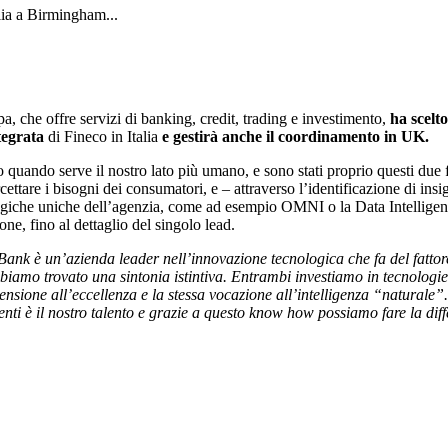
alia a Birmingham...
, che offre servizi di banking, credit, trading e investimento,
ha scelt
tegrata
di Fineco in Italia
e gestirà anche il coordinamento in UK.
quando serve il nostro lato più umano, e sono stati proprio questi due f
ttare i bisogni dei consumatori, e – attraverso l’identificazione di insig
nologiche uniche dell’agenzia, come ad esempio OMNI o la Data Intelligen
one, fino al dettaglio del singolo lead.
ank è un’azienda leader nell’innovazione tecnologica che fa del fattore 
biamo trovato una sintonia istintiva. Entrambi investiamo in tecnologi
tensione all’eccellenza e la stessa vocazione all’intelligenza “naturale”.
ienti è il nostro talento e grazie a questo know how possiamo fare la diff