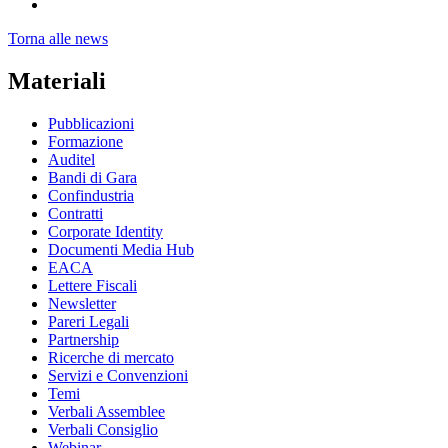
Torna alle news
Materiali
Pubblicazioni
Formazione
Auditel
Bandi di Gara
Confindustria
Contratti
Corporate Identity
Documenti Media Hub
EACA
Lettere Fiscali
Newsletter
Pareri Legali
Partnership
Ricerche di mercato
Servizi e Convenzioni
Temi
Verbali Assemblee
Verbali Consiglio
Webinar