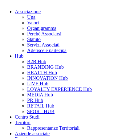
Associazione
Una
Valori
Organigramma
Perché Associarsi
Statuto
Servizi Associati
Aderisce e partecipa
Hub
B2B Hub
BRANDING Hub
HEALTH Hub
INNOVATION Hub
LIVE Hub
LOYALTY EXPERIENCE Hub
MEDIA Hub
PR Hub
RETAIL Hub
SPORT HUB
Centro Studi
Territori
Rappresentanze Territoriali
Aziende associate