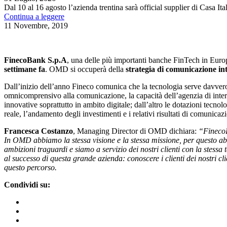
Dal 10 al 16 agosto l’azienda trentina sarà official supplier di Casa It
Continua a leggere
11 Novembre, 2019
FinecoBank S.p.A
, una delle più importanti banche FinTech in Europa
settimane fa
. OMD si occuperà della
strategia di comunicazione in
Dall’inizio dell’anno Fineco comunica che la tecnologia serve davvero 
omnicomprensivo alla comunicazione, la capacità dell’agenzia di interce
innovative soprattutto in ambito digitale; dall’altro le dotazioni tec
reale, l’andamento degli investimenti e i relativi risultati di comunicazi
Francesca Costanzo
, Managing Director di OMD dichiara:
“FinecoB
In OMD abbiamo la stessa visione e la stessa missione, per questo ab
ambizioni traguardi e siamo a servizio dei nostri clienti con la stessa 
al successo di questa grande azienda: conoscere i clienti dei nostri cl
questo percorso.
Condividi su: