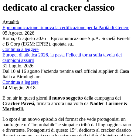
dedicato al cracker classico
Attualità
Eprcomunicazione rinnova la certificazione per la Parità di Genere
05 Agosto, 2026
Roma, 05 agosto 2026 – Eprcomunicazione S.p.A. Società Benefit
e B Corp (EGM: EPRB), quotata su...
Continua a leggere
Europei di atletica 2026, la pasta Felicetti torna sulla tavola dei
campioni azzurri
31 Luglio, 2026
Dal 10 al 16 agosto l’azienda trentina sarà official supplier di Casa
Italia a Birmingham...
Continua a leggere
14 Maggio, 2018
È on air in questi giorni il
nuovo soggetto
della campagna dei
Cracker Pavesi
, firmato ancora una volta da
Nadler Larimer &
Martinelli.
Lo spot è un nuovo episodio del format che vede protagonisti un
naufrago e un’”improbabile” e simpatica tribù dal linguaggio strano
e divertente. Protagonisti di questo 15”, dedicato al cracker classico
Pavesi, sono una ragazza e lo sciamano della tribù. Oggetto del loro