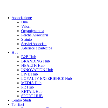
Associazione
Una
Valori
Organigramma
Perché Associarsi
Statuto
Servizi Associati
Aderisce e partecipa
Hub
B2B Hub
BRANDING Hub
HEALTH Hub
INNOVATION Hub
LIVE Hub
LOYALTY EXPERIENCE Hub
MEDIA Hub
PR Hub
RETAIL Hub
SPORT HUB
Centro Studi
Territori