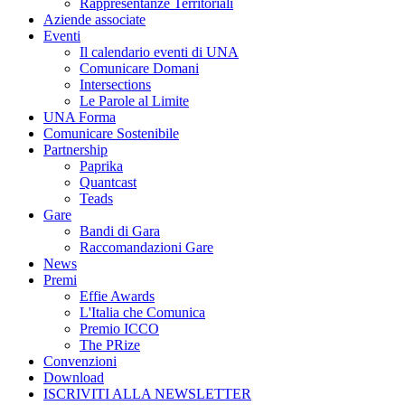
Rappresentanze Territoriali
Aziende associate
Eventi
Il calendario eventi di UNA
Comunicare Domani
Intersections
Le Parole al Limite
UNA Forma
Comunicare Sostenibile
Partnership
Paprika
Quantcast
Teads
Gare
Bandi di Gara
Raccomandazioni Gare
News
Premi
Effie Awards
L'Italia che Comunica
Premio ICCO
The PRize
Convenzioni
Download
ISCRIVITI ALLA NEWSLETTER