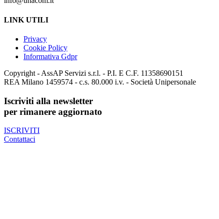
info@unacom.it
LINK UTILI
Privacy
Cookie Policy
Informativa Gdpr
Copyright - AssAP Servizi s.r.l. - P.I. E C.F. 11358690151
REA Milano 1459574 - c.s. 80.000 i.v. - Società Unipersonale
Iscriviti alla newsletter
per rimanere aggiornato
ISCRIVITI
Contattaci