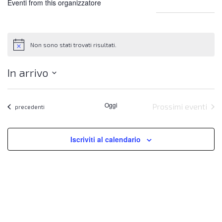
Eventi from this organizzatore
Non sono stati trovati risultati.
Notice
In arrivo
Seleziona
la
Oggi
Prossimi eventi
data.
Eventi
precedenti
Iscriviti al calendario