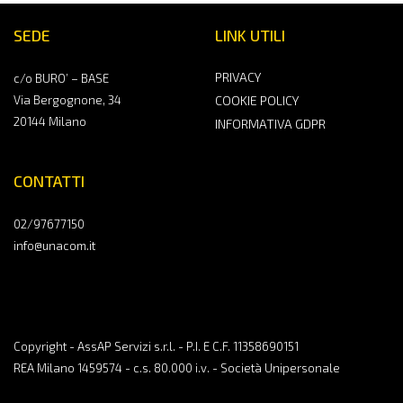
SEDE
LINK UTILI
PRIVACY
c/o BURO’ – BASE
Via Bergognone, 34
COOKIE POLICY
20144 Milano
INFORMATIVA GDPR
CONTATTI
02/97677150
info@unacom.it
Copyright - AssAP Servizi s.r.l. - P.I. E C.F. 11358690151
REA Milano 1459574 - c.s. 80.000 i.v. - Società Unipersonale