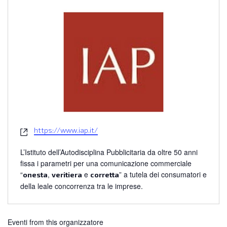
Website
https://www.iap.it/
L’Istituto dell’Autodisciplina Pubblicitaria da oltre 50 anni
fissa i parametri per una comunicazione commerciale
“
,
e
” a tutela dei consumatori e
onesta
veritiera
corretta
della leale concorrenza tra le imprese.
Eventi from this organizzatore