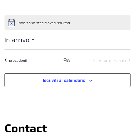
Non sono stati trovati risultati.
Notice
In arrivo
Seleziona
la
Oggi
Prossimi eventi
data.
Eventi
precedenti
Iscriviti al calendario
Contact