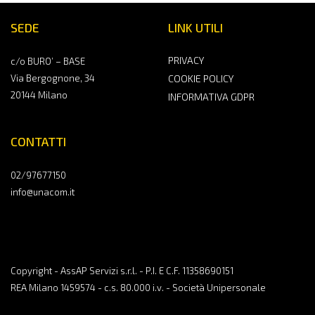
SEDE
LINK UTILI
PRIVACY
c/o BURO’ – BASE
Via Bergognone, 34
COOKIE POLICY
20144 Milano
INFORMATIVA GDPR
CONTATTI
02/97677150
info@unacom.it
Copyright - AssAP Servizi s.r.l. - P.I. E C.F. 11358690151
REA Milano 1459574 - c.s. 80.000 i.v. - Società Unipersonale