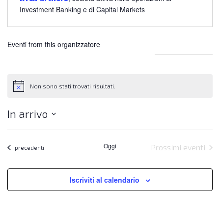
Investment Banking e di Capital Markets
Eventi from this organizzatore
Non sono stati trovati risultati.
Notice
In arrivo
Seleziona
la
Oggi
Prossimi eventi
data.
Eventi
precedenti
Iscriviti al calendario