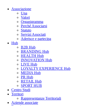
Associazione
Una
Valori
Organigramma
Perché Associarsi
Statuto
Servizi Associati
Aderisce e partecipa
Hub
B2B Hub
BRANDING Hub
HEALTH Hub
INNOVATION Hub
LIVE Hub
LOYALTY EXPERIENCE Hub
MEDIA Hub
PR Hub
RETAIL Hub
SPORT HUB
Centro Studi
Territori
Rappresentanze Territoriali
Aziende associate