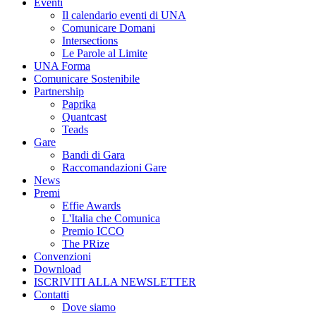
Eventi
Il calendario eventi di UNA
Comunicare Domani
Intersections
Le Parole al Limite
UNA Forma
Comunicare Sostenibile
Partnership
Paprika
Quantcast
Teads
Gare
Bandi di Gara
Raccomandazioni Gare
News
Premi
Effie Awards
L'Italia che Comunica
Premio ICCO
The PRize
Convenzioni
Download
ISCRIVITI ALLA NEWSLETTER
Contatti
Dove siamo