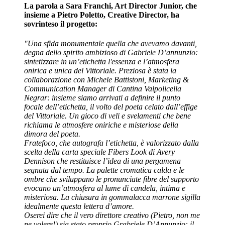
La parola a Sara Franchi, Art Director Junior, che
insieme a Pietro Poletto, Creative Director, ha
sovrinteso il progetto:
"Una sfida monumentale quella che avevamo davanti,
degna dello spirito ambizioso di Gabriele D’annunzio:
sintetizzare in un’etichetta l'essenza e l’atmosfera
onirica e unica del Vittoriale. Preziosa è stata la
collaborazione con Michele Battistoni, Marketing &
Communication Manager di Cantina Valpolicella
Negrar: insieme siamo arrivati a definire il punto
focale dell’etichetta, il volto del poeta celato dall’effige
del Vittoriale. Un gioco di veli e svelamenti che bene
richiama le atmosfere oniriche e misteriose della
dimora del poeta.
Fratefoco, che autografa l’etichetta, è valorizzato dalla
scelta della carta speciale Fibers Look di Avery
Dennison che restituisce l’idea di una pergamena
segnata dal tempo. La palette cromatica calda e le
ombre che sviluppano le pronunciate fibre del supporto
evocano un’atmosfera al lume di candela, intima e
misteriosa. La chiusura in gommalacca marrone sigilla
idealmente questa lettera d’amore.
Oserei dire che il vero direttore creativo (Pietro, non me
ne volere!) sia stato proprio Grabriele D’Annunzio: il