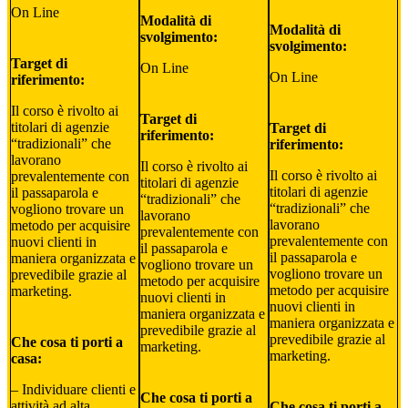
On Line
Modalità di
Modalità di
svolgimento:
svolgimento:
Target di
On Line
On Line
riferimento:
Il corso è rivolto ai
Target di
titolari di agenzie
Target di
riferimento:
“tradizionali” che
riferimento:
lavorano
Il corso è rivolto ai
Il corso è rivolto ai
prevalentemente con
titolari di agenzie
titolari di agenzie
il passaparola e
“tradizionali” che
“tradizionali” che
vogliono trovare un
lavorano
lavorano
metodo per acquisire
prevalentemente con
prevalentemente con
nuovi clienti in
il passaparola e
il passaparola e
maniera organizzata e
vogliono trovare un
vogliono trovare un
prevedibile grazie al
metodo per acquisire
metodo per acquisire
marketing.
nuovi clienti in
nuovi clienti in
maniera organizzata e
maniera organizzata e
prevedibile grazie al
prevedibile grazie al
Che cosa ti porti a
marketing.
marketing.
casa:
– Individuare clienti e
Che cosa ti porti a
attività ad alta
Che cosa ti porti a