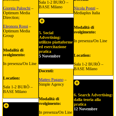
Sala 1-2 BURÒ –
BASE Milano
Giorgia Paloschi
–
Nicola Poggi
–
Optimum Media
Mediaplus Italia
Direction;
Eleonora Rossi
–
Modalità di
Optimum Media
svolgimento:
5. Social
Group
Advertising:
In presenza/On Line
utilizzo piattaforme
ed esercitazione
Modalità di
pratica
svolgimento:
Location:
5 Novembre
In presenza/On Line
Sala 1-2 BURÒ –
BASE Milano
Docenti:
Location:
Matteo Pagano
–
Simple Agency
Sala 1-2 BURÒ –
BASE Milano
6. Search Advertising:
Modalità di
dalla teoria alla
svolgimento:
pratica
12 Novembre
In presenza/On Line