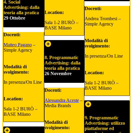
4. Social
Advertising: dalla
Docenti:
Location:
teoria alla pratica
29 Ottobre
Andrea Trombesi –
Sala 1-2 BURÒ –
Simple Agency
BASE Milano
Docenti:
Modalità di
Matteo Pagano
–
svolgimento:
Simple Agency
In presenza/On Line
8. Programmatic
Advertising: dalla
Modalità di
teoria alla pratica
svolgimento:
Location:
26 Novembre
In presenza/On Line
Sala 1-2 BURÒ –
BASE Milano
Docenti:
Location:
Alessandra Aceste
–
Media Brands
Sala 1-2 BURÒ –
BASE Milano
9. Programmatic
Modalità di
Advertising: utilizzo
svolgimento:
piattaforme ed