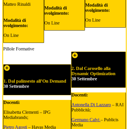
Matteo Rinaldi
Modalità di
Modalità di
svolgimento:
svolgimento:
On Line
Modalità di
On Line
svolgimento:
On Line
Pillole Formative
2. Dal Carosello alla
Dynamic Optimization
30 Settembre
1. Dal palinsesto all’On Demand
30 Settembre
Docenti:
Docenti:
Antonella Di Lazzaro
– RAI
Pubblicità;
Elisabetta Clementi – IPG
Mediabrands;
Germano Calvi
– Publicis
Media
Pietro Agosti
– Havas Media