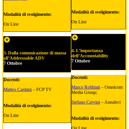
Modalità di svolgimento:
Modalità di svolgimento:
On Line
On Line
4. L’importanza
3. Dalla comunicazione di massa
dell’Accountability
all’Addressable ADV
7 Ottobre
7 Ottobre
Docenti:
Docenti:
Marco Robbiati
– Omnicom
Matteo Cardani
– FCP TV
Media Group;
Stefano Cervini
– Annalect
Modalità di svolgimento:
On Line
Modalità di svolgimento:
On Line