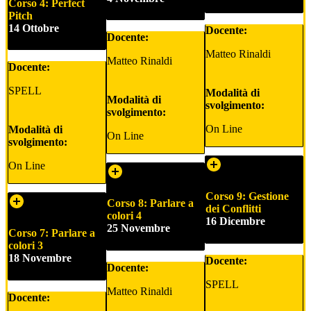
Corso 4: Perfect
Pitch
14 Ottobre
Docente:
Docente:
Matteo Rinaldi
Matteo Rinaldi
Docente:
SPELL
Modalità di
Modalità di
svolgimento:
svolgimento:
On Line
Modalità di
On Line
svolgimento:
On Line
Corso 9: Gestione
Corso 8: Parlare a
dei Conflitti
colori 4
16 Dicembre
25 Novembre
Corso 7: Parlare a
colori 3
18 Novembre
Docente:
Docente:
SPELL
Matteo Rinaldi
Docente: