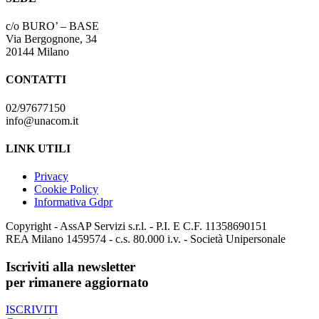
c/o BURO’ – BASE
Via Bergognone, 34
20144 Milano
CONTATTI
02/97677150
info@unacom.it
LINK UTILI
Privacy
Cookie Policy
Informativa Gdpr
Copyright - AssAP Servizi s.r.l. - P.I. E C.F. 11358690151
REA Milano 1459574 - c.s. 80.000 i.v. - Società Unipersonale
Iscriviti alla newsletter
per rimanere aggiornato
ISCRIVITI