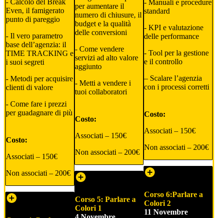
​​- Calcolo del Break
​- Manuali e procedure
per aumentare il
Even, il famigerato
standard
numero di chiusure, il
punto di pareggio
budget e la qualità
​- KPI e valutazione
delle conversioni
​​- Il vero parametro
delle performance
base dell’agenzia: il
​- Come vendere
​- Tool per la gestione
TIME TRACKING e
servizi ad alto valore
e il controllo
i suoi segreti
aggiunto
– ​Scalare l’agenzia
​- Metodi per acquisire
​- Metti a vendere i
con i processi corretti
clienti di valore
tuoi collaboratori
​- Come fare i prezzi
per guadagnare di più
Costo:
Costo:
Associati – 150€
Associati – 150€
Costo:
Non associati – 200€
Non associati – 200€
Associati – 150€
Non associati – 200€
Corso 6:
Parlare a
Corso 5: Parlare a
Colori 2
Colori 1
11 Novembre
4 Novembre