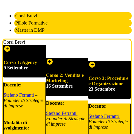
Corsi Brevi
Pillole Formative
Master in DMP
Corsi Brevi
Corso 1: Agency
9 Settembre
Corso 2: Vendita e
Corso 3: Procedure
Marketing
e Organizzazione
Docente:
16 Settembre
23 Settembre
Stefano Ferranti
–
Founder di Strategie
Docente:
di imprese
Docente:
Stefano Ferranti
–
Stefano Ferranti
–
Founder di Strategie
Founder di Strategie
Modalità di
di imprese
di imprese
svolgimento: