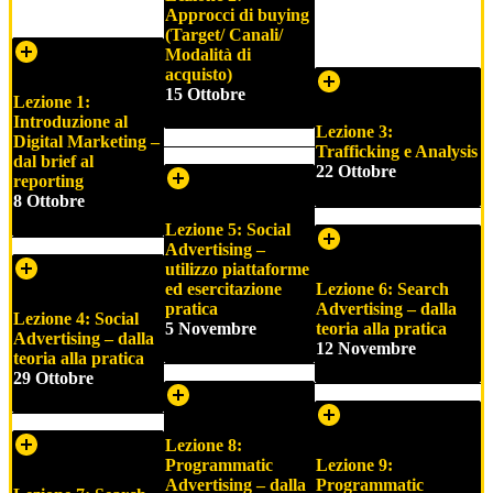
Approcci di buying
(Target/ Canali/
Modalità di
acquisto)
15 Ottobre
Lezione 1:
Introduzione al
Lezione 3:
Digital Marketing –
Trafficking e Analysis
dal brief al
22 Ottobre
reporting
8 Ottobre
Lezione 5: Social
Advertising –
utilizzo piattaforme
ed esercitazione
Lezione 6: Search
pratica
Advertising – dalla
Lezione 4: Social
5 Novembre
teoria alla pratica
Advertising – dalla
1
2 Novembre
teoria alla pratica
29 Ottobre
Lezione 8:
Programmatic
Lezione 9:
Advertising – dalla
Programmatic