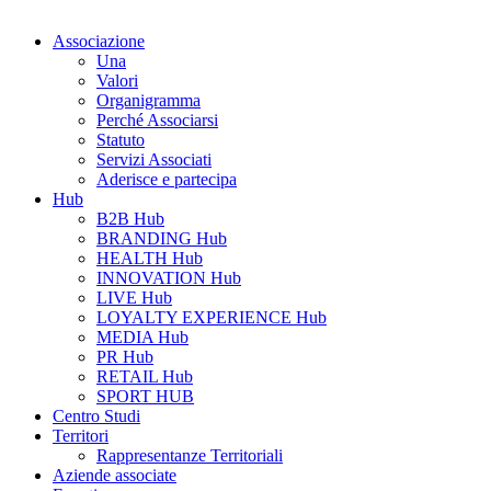
Associazione
Una
Valori
Organigramma
Perché Associarsi
Statuto
Servizi Associati
Aderisce e partecipa
Hub
B2B Hub
BRANDING Hub
HEALTH Hub
INNOVATION Hub
LIVE Hub
LOYALTY EXPERIENCE Hub
MEDIA Hub
PR Hub
RETAIL Hub
SPORT HUB
Centro Studi
Territori
Rappresentanze Territoriali
Aziende associate