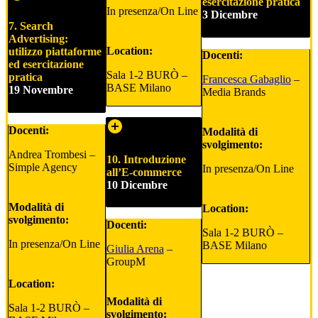
esercitazione pratica
In presenza/On Line
3 Dicembre
7. Search
Advertising:
Location:
utilizzo piattaforme
Docenti:
ed esercitazione
Sala 1-2 BURÒ –
pratica
Francesca Gabaglio
–
BASE Milano
19 Novembre
Media Brands
Docenti:
Modalità di
svolgimento:
Andrea Trombesi –
10. Introduzione
Simple Agency
In presenza/On Line
all’E-commerce
10 Dicembre
Modalità di
Location:
svolgimento:
Docenti:
Sala 1-2 BURÒ –
In presenza/On Line
BASE Milano
Giulia Arena
–
GroupM
Location:
Modalità di
Sala 1-2 BURÒ –
svolgimento: