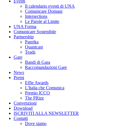
Eventi
Il calendario eventi di UNA
Comunicare Domani
Intersections
Le Parole al Limite
UNA Forma
Comunicare Sostenibile
Partnership
Paprika
Quantcast
Teads
Gare
Bandi di Gara
Raccomandazioni Gare
News
Premi
Effie Awards
L'Italia che Comunica
Premio ICCO
The PRize
Convenzioni
Download
ISCRIVITI ALLA NEWSLETTER
Contatti
Dove siamo