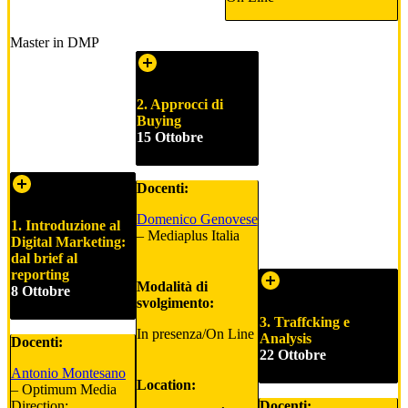
Master in DMP
2. Approcci di
Buying
15 Ottobre
Docenti:
Domenico Genovese
1. Introduzione al
– Mediaplus Italia
Digital Marketing:
dal brief al
reporting
Modalità di
8 Ottobre
svolgimento:
3. Traffcking e
In presenza/On Line
Analysis
Docenti:
22 Ottobre
Antonio Montesano
Location:
– Optimum Media
Direction;
Docenti: