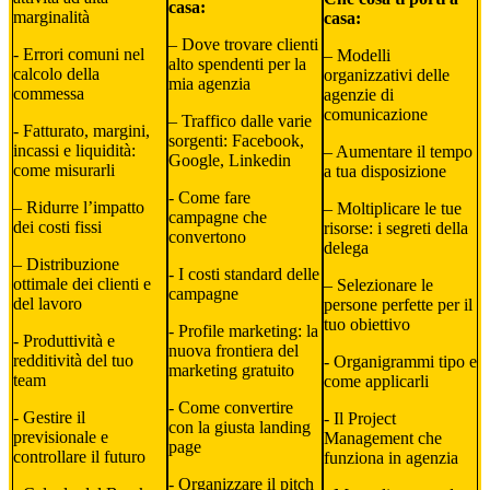
casa:
marginalità
casa:
– Dove trovare clienti
​- Errori comuni nel
– Modelli
alto spendenti per la
calcolo della
organizzativi delle
mia agenzia
commessa
agenzie di
comunicazione
– ​Traffico dalle varie
​​- Fatturato, margini,
sorgenti: Facebook,
incassi e liquidità:
– Aumentare il tempo
Google, Linkedin
come misurarli
a tua disposizione
​- Come fare
– Ridurre l’impatto
– Moltiplicare le tue
campagne che
dei costi fissi
risorse: i segreti della
convertono
delega
– Distribuzione
​- I costi standard delle
ottimale dei clienti e
– Selezionare le
campagne
del lavoro
persone perfette per il
tuo obiettivo
​- Profile marketing: la
​- Produttività e
nuova frontiera del
redditività del tuo
​- Organigrammi tipo e
marketing gratuito
team
come applicarli
​- Come convertire
​​- Gestire il
​- Il Project
con la giusta landing
previsionale e
Management che
page
controllare il futuro
funziona in agenzia
​- Organizzare il pitch