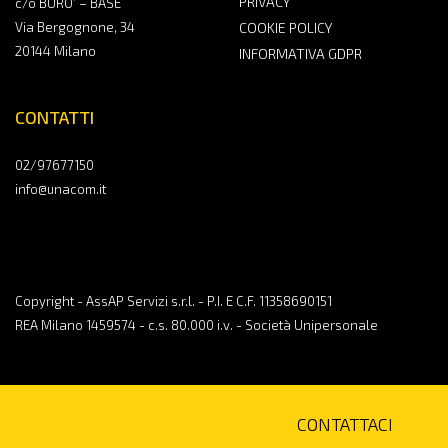
PRIVACY
c/o BURO’ – BASE
Via Bergognone, 34
COOKIE POLICY
20144 Milano
INFORMATIVA GDPR
CONTATTI
02/97677150
info@unacom.it
Copyright - AssAP Servizi s.r.l. - P.I. E C.F. 11358690151
REA Milano 1459574 - c.s. 80.000 i.v. - Società Unipersonale
CONTATTACI