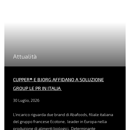
Attualità
CUPPER® E BJORG AFFIDANO A SOLUZIONE
GROUP LE PR IN ITALIA
30 Luglio, 2026
L’incarico riguarda due brand di Abafoods, filiale italiana
del gruppo francese Ecotone, leader in Europa nella
produzione di alimenti biologici. Determinante