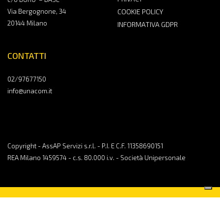
Via Bergognone, 34
COOKIE POLICY
20144 Milano
INFORMATIVA GDPR
CONTATTI
02/97677150
info@unacom.it
Copyright - AssAP Servizi s.r.l. - P.I. E C.F. 11358690151
REA Milano 1459574 - c.s. 80.000 i.v. - Società Unipersonale
CONTATTACI