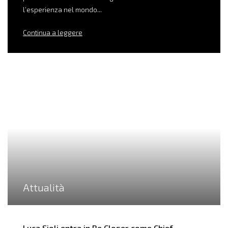
l’esperienza nel mondo...
Continua a leggere
Attualità
Luca Sioli entra in Be Closer come Chief