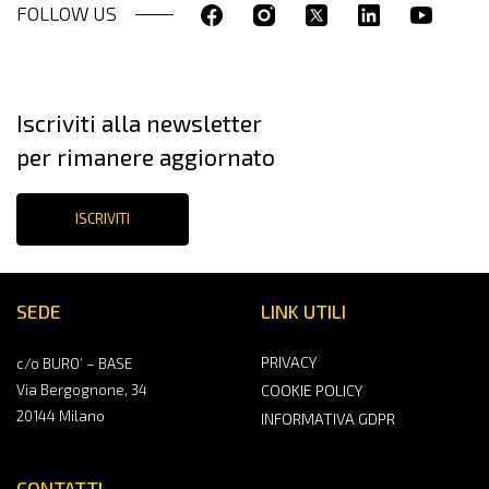
FOLLOW US
Iscriviti alla newsletter
per rimanere aggiornato
ISCRIVITI
SEDE
LINK UTILI
PRIVACY
c/o BURO’ – BASE
Via Bergognone, 34
COOKIE POLICY
20144 Milano
INFORMATIVA GDPR
CONTATTI