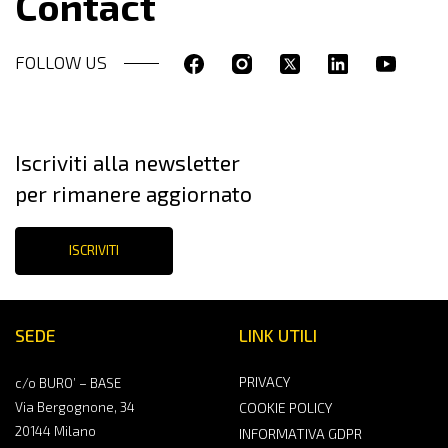
Contact
FOLLOW US
Iscriviti alla newsletter
per rimanere aggiornato
ISCRIVITI
SEDE
LINK UTILI
PRIVACY
c/o BURO’ – BASE
Via Bergognone, 34
COOKIE POLICY
20144 Milano
INFORMATIVA GDPR