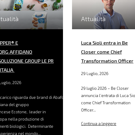
tualità
Attualità
PPER® E
Luca Sioli entra in Be
ORG AFFIDANO
Closer come Chief
SOLUZIONE GROUP LE PR
Transformation Officer
 ITALIA
29 Luglio, 2026
Luglio, 2026
29 luglio 2026 – Be Closer
annuncia l’entrata di Luca Sio
ncarico riguarda due brand di Abafoods, filiale
come Chief Transformation
liana del gruppo
Officer...
ncese Ecotone, leader in
opa nella produzione di
Continua a leggere
menti biologici. Determinante
sperienza nel mondo...