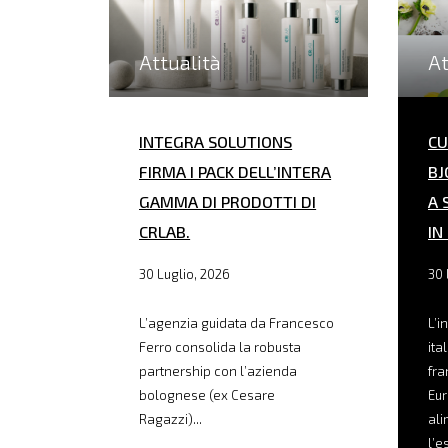
Attualità
At
INTEGRA SOLUTIONS
CU
FIRMA I PACK DELL’INTERA
BJ
GAMMA DI PRODOTTI DI
A 
CRLAB.
IN
30 Luglio, 2026
30 
L’agenzia guidata da Francesco
L’i
Ferro consolida la robusta
ita
partnership con l’azienda
fra
bolognese (ex Cesare
Eur
Ragazzi)...
ali
l’e