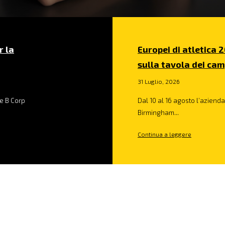
r la
Europei di atletica 2
sulla tavola dei cam
31 Luglio, 2026
e B Corp
Dal 10 al 16 agosto l’azienda 
Birmingham...
Continua a leggere