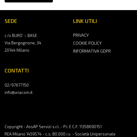
SEDE
LINK UTILI
PRIVACY
c/o BURO’ – BASE
Via Bergognone, 34
COOKIE POLICY
20144 Milano
INFORMATIVA GDPR
CONTATTI
02/97677150
info@unacom.it
Copyright - AssAP Servizi s.r.l. - P.I. E C.F. 11358690151
REA Milano 1459574 - c.s. 80.000 i.v. - Società Unipersonale