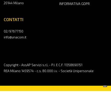
20144 Milano
INFORMATIVA GDPR
CONTATTI
02/97677150
info@unacom.it
Copyright - AssAP Servizi s.r.l. - P.I. E C.F. 11358690151
REA Milano 1459574 - c.s. 80.000 i.v. - Società Unipersonale
CONTATTACI