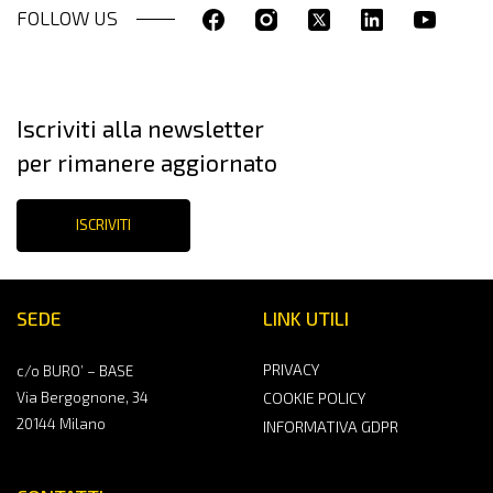
FOLLOW US
Iscriviti alla newsletter
per rimanere aggiornato
ISCRIVITI
SEDE
LINK UTILI
PRIVACY
c/o BURO’ – BASE
Via Bergognone, 34
COOKIE POLICY
20144 Milano
INFORMATIVA GDPR