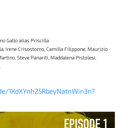
o Gallo alias Priscilla
lla, Irene Crisostomo, Camilla Filippone, Maurizio
rtino, Steve Panariti, Maddalena Pistolesi,
.
sode/1XdXYnh25RbeyNatnWin3n?