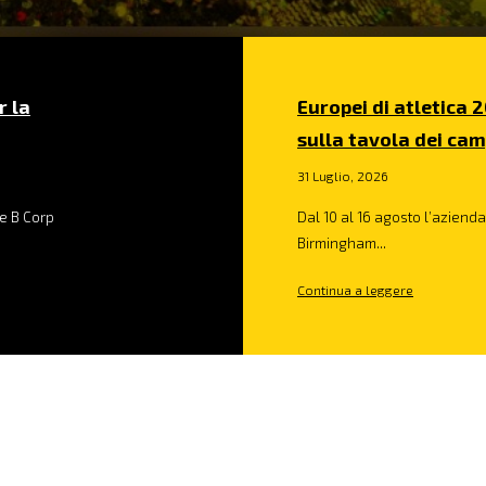
r la
Europei di atletica 2
sulla tavola dei cam
31 Luglio, 2026
e B Corp
Dal 10 al 16 agosto l’azienda 
Birmingham...
Continua a leggere