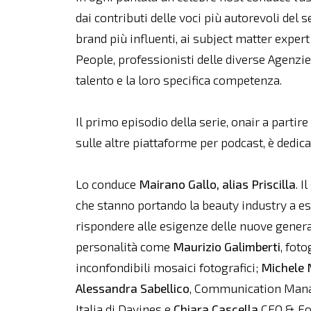
dai contributi delle voci più autorevoli del s
brand più influenti, ai subject matter expert 
People, professionisti delle diverse Agenzie 
talento e la loro specifica competenza.
Il primo episodio della serie, onair a partire
sulle altre piattaforme per podcast, è dedic
Lo conduce
Mairano Gallo, alias Priscilla
. I
che stanno portando la beauty industry a es
rispondere alle esigenze delle nuove gener
personalità come
Maurizio Galimberti
, fot
inconfondibili mosaici fotografici;
Michele
Alessandra Sabellico
, Communication Manage
Italia di Davines e
Chiara Cascella
CEO & Fo