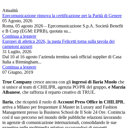
Attualità
Eprcomunicazione rinnova la certificazione per la Parità di Genere
05 Agosto, 2026
Roma, 05 agosto 2026 – Eprcomunicazione S.p.A. Società Benefit
e B Corp (EGM: EPRB), quotata su...
Continua a leggere
Europei di atletica 2026, la pasta Felicetti torna sulla tavola dei
campioni azzurri
31 Luglio, 2026
Dal 10 al 16 agosto l’azienda trentina sarà official supplier di Casa
Italia a Birmingham...
Continua a leggere
07 Giugno, 2019
True Company
cresce ancora con gli
ingressi di Ilaria Muolo
che
si unisce al team di CHILIPR, agenzia PO/PR del gruppo,
e Marzia
Albanese
, che rafforza il reparto creativo di TRUE.
Ilaria
, che ricoprirà il ruolo di
Account Press Office in CHILIPR
,
arriva a Milano per frequentare il Master in Luxury and Fashion
Management presso la Business School de Il Sole 24 Ore. Comincia
così il suo percorso nel mondo delle pubbliche relazioni lavorando
in agenzie di comunicazione internazionali, consolidando le sue
expertise nelle multimedia relation occupandosi di progetti