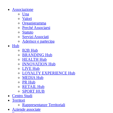
Associazione
Una
Valori
Organigramma
Perché Associarsi
Statuto
Servizi Associati
Aderisce e partecipa
Hub
B2B Hub
BRANDING Hub
HEALTH Hub
INNOVATION Hub
LIVE Hub
LOYALTY EXPERIENCE Hub
MEDIA Hub
PR Hub
RETAIL Hub
SPORT HUB
Centro Studi
Territori
Rappresentanze Territoriali
Aziende associate