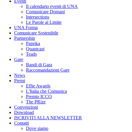
Eventi
Il calendario eventi di UNA
Comunicare Domani
Intersections
Le Parole al Limite
UNA Forma
Comunicare Sostenibile
Partnership
Paprika
Quantcast
Teads
Gare
Bandi di Gara
Raccomandazioni Gare
News
Premi
Effie Awards
L'Italia che Comunica
Premio ICCO
The PRize
Convenzioni
Download
ISCRIVITI ALLA NEWSLETTER
Contatti
Dove siamo