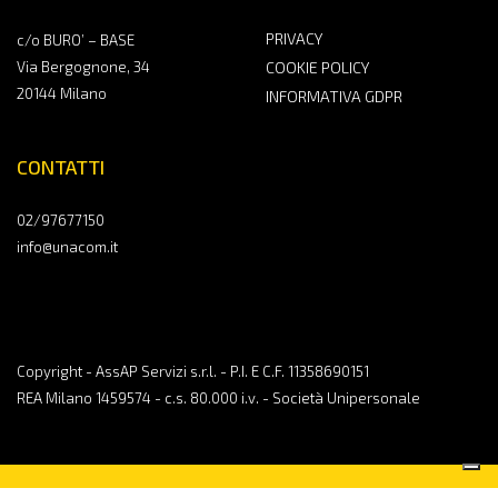
PRIVACY
c/o BURO’ – BASE
Via Bergognone, 34
COOKIE POLICY
20144 Milano
INFORMATIVA GDPR
CONTATTI
02/97677150
info@unacom.it
Copyright - AssAP Servizi s.r.l. - P.I. E C.F. 11358690151
REA Milano 1459574 - c.s. 80.000 i.v. - Società Unipersonale