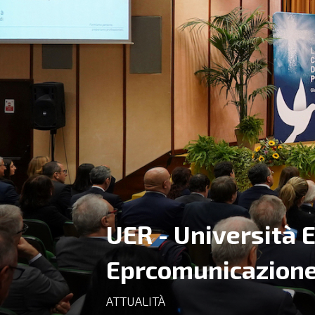
UER - Università 
Eprcomunicazion
ATTUALITÀ