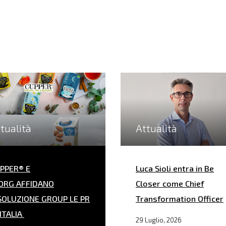
tualità
Attualità
PPER® E
Luca Sioli entra in Be
ORG AFFIDANO
Closer come Chief
SOLUZIONE GROUP LE PR
Transformation Officer
 ITALIA
29 Luglio, 2026