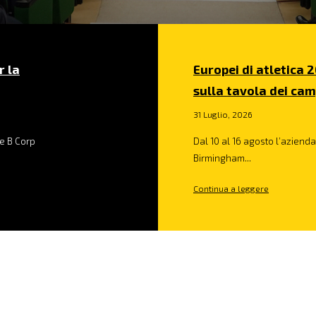
r la
Europei di atletica 2
sulla tavola dei cam
31 Luglio, 2026
e B Corp
Dal 10 al 16 agosto l’azienda 
Birmingham...
Continua a leggere