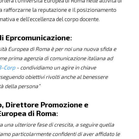
rterà l’Università Europea di Roma nelle attività di
 a rafforzarne la reputazione e il posizionamento
mativa e dell’eccellenza del corpo docente.
 di Eprcomunicazione
:
rsità Europea di Roma è per noi una nuova sfida e
ome prima agenzia di comunicazione italiana ad
B-Corp
- condividiamo un agire in chiave
rseguendo obiettivi rivolti anche al benessere
tà della persona”
, Direttore Promozione e
Europea di Roma
:
 una ulteriore fase di crescita, a seguire quella
siamo particolarmente confidenti di aver affidato le