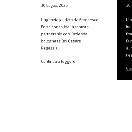
30 Luglio, 2026
30 
L’agenzia guidata da Francesco
L’i
Ferro consolida la robusta
ita
partnership con l’azienda
fra
bolognese (ex Cesare
Eur
Ragazzi)...
ali
l’e
Continua a leggere
Con