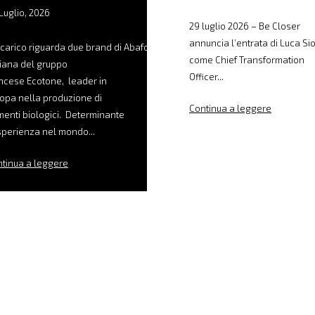
Luglio, 2026
29 luglio 2026 – Be Closer
annuncia l’entrata di Luca Sio
ncarico riguarda due brand di Abafoods, filiale
come Chief Transformation
liana del gruppo
Officer...
ncese Ecotone, leader in
opa nella produzione di
Continua a leggere
menti biologici. Determinante
sperienza nel mondo...
tinua a leggere