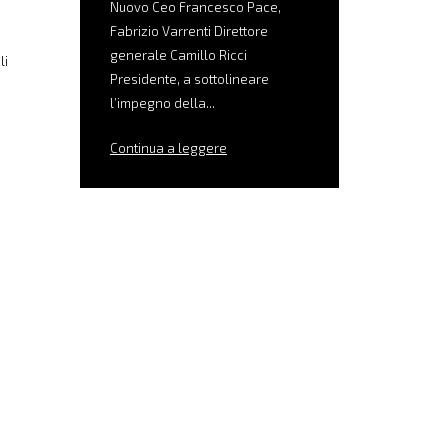
Nuovo Ceo Francesco Pace,
Fabrizio Varrenti Direttore
generale Camillo Ricci
li
Presidente, a sottolineare
l’impegno della...
Continua a leggere