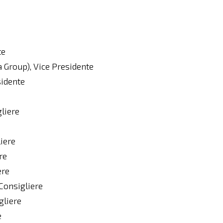
te
Group), Vice Presidente
sidente
liere
e
iere
re
ere
Consigliere
gliere
e