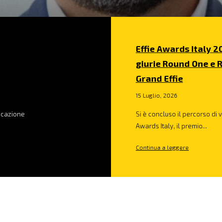
Effie Awards Italy 2
giurie Round One e R
Grand Effie
15 Luglio, 2026
nicazione
Si è concluso il percorso di 
Awards Italy, il premio...
Continua a leggere