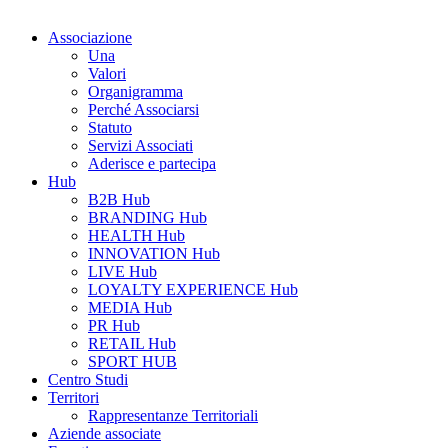
Associazione
Una
Valori
Organigramma
Perché Associarsi
Statuto
Servizi Associati
Aderisce e partecipa
Hub
B2B Hub
BRANDING Hub
HEALTH Hub
INNOVATION Hub
LIVE Hub
LOYALTY EXPERIENCE Hub
MEDIA Hub
PR Hub
RETAIL Hub
SPORT HUB
Centro Studi
Territori
Rappresentanze Territoriali
Aziende associate