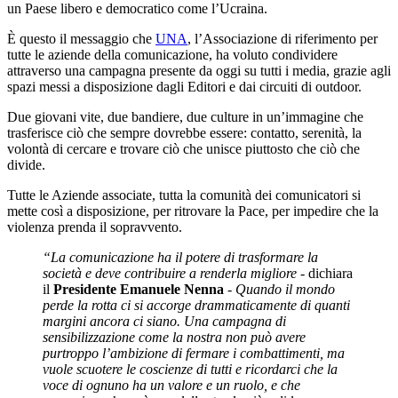
un Paese libero e democratico come l’Ucraina.
È questo il messaggio che
UNA
, l’Associazione di riferimento per
tutte le aziende della comunicazione, ha voluto condividere
attraverso una campagna presente da oggi su tutti i media, grazie agli
spazi messi a disposizione dagli Editori e dai circuiti di outdoor.
Due giovani vite, due bandiere, due culture in un’immagine che
trasferisce ciò che sempre dovrebbe essere: contatto, serenità, la
volontà di cercare e trovare ciò che unisce piuttosto che ciò che
divide.
Tutte le Aziende associate, tutta la comunità dei comunicatori si
mette così a disposizione, per ritrovare la Pace, per impedire che la
violenza prenda il sopravvento.
“La comunicazione ha il potere di trasformare la
società e deve contribuire a renderla migliore
- dichiara
il
Presidente Emanuele Nenna
-
Quando il mondo
perde la rotta ci si accorge drammaticamente di quanti
margini ancora ci siano. Una campagna di
sensibilizzazione come la nostra non può avere
purtroppo l’ambizione di fermare i combattimenti, ma
vuole scuotere le coscienze di tutti e ricordarci che la
voce di ognuno ha un valore e un ruolo, e che