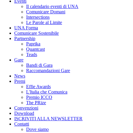
Eventi
Il calendario eventi di UNA
Comunicare Domani
Intersections
Le Parole al Limite
UNA Forma
Comunicare Sostenibile
Partnership
Paprika
Quantcast
Teads
Gare
Bandi di Gara
Raccomandazioni Gare
News
Premi
Effie Awards
L'Italia che Comunica
Premio ICCO
The PRize
Convenzioni
Download
ISCRIVITI ALLA NEWSLETTER
Contatti
Dove siamo